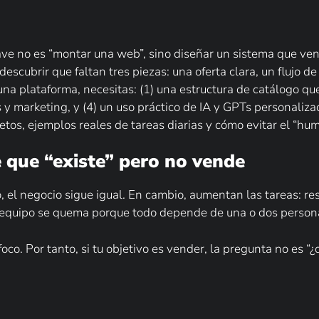
lave no es “montar una web”, sino diseñar un sistema que ve
descubrir que faltan tres piezas: una oferta clara, un flujo d
na plataforma, necesitas: (1) una estructura de catálogo que
 y marketing, y (4) un uso práctico de IA y GPTs personaliz
tos, ejemplos reales de tareas diarias y cómo evitar el “hum
e que “existe” pero no vende
 el negocio sigue igual. En cambio, aumentan las tareas: r
l equipo se quema porque todo depende de una o dos person
oco. Por tanto, si tu objetivo es vender, la pregunta no es “¿