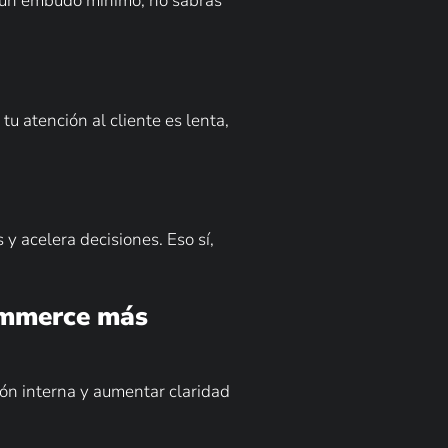
in un embudo mínimo, no sabrás
u atención al cliente es lenta,
y acelera decisiones. Eso sí,
commerce más
ión interna y aumentar claridad