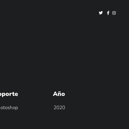
oporte
Año
otoshop
2020