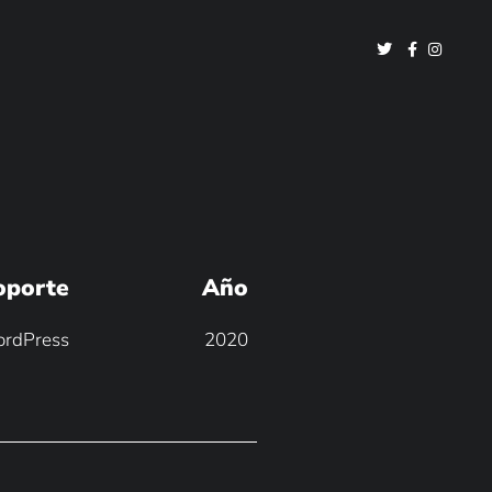
oporte
Año
rdPress
2020